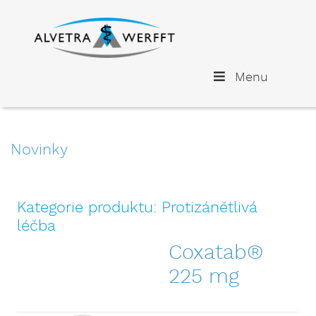
Menu
Novinky
Kategorie produktu:
Protizánětlivá
léčba
Coxatab®
225 mg