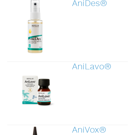
AniDes®
AniLavo®
AniVox®