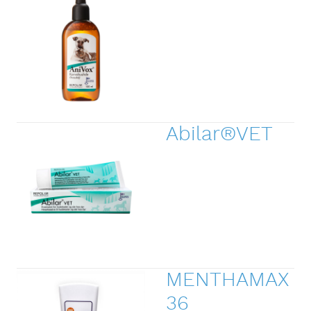
Abilar®VET
MENTHAMAX
36