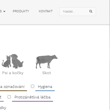
Search
S
PRODUKTY
KONTAKT
Search
Psi a kočky
Skot
 a označování
Hygiena
ť
Protizánětlivá léčba
edky