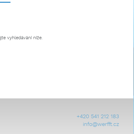
te vyhledávání níže.
+420 541 212 183
info@werfft.cz