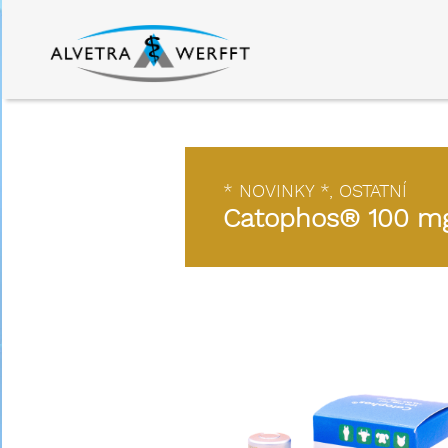
* NOVINKY *
,
OSTATNÍ
Catophos® 100 mg