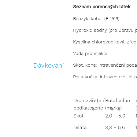
Seznam pomocných látek
Benzylalkohol (E 1519)
Hydroxid sodný (pro úpravu 
Kyselina chlorovodíková, zře
Voda pro injekci
Dávkování
Skot, koně: intravenózní podá
Psi a kočky: intravenózní, in
Druh zvířete /
Butafosfan
podkategorie
(mg/kg)
Skot
2,0 – 5,0
Telata
3,3 – 5,6