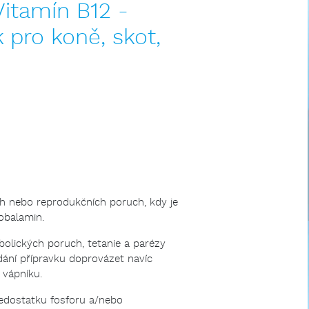
Vitamín B12 -
k pro koně, skot,
h nebo reprodukčních poruch, kdy je
obalamin.
bolických poruch, tetanie a parézy
ání přípravku doprovázet navíc
 vápníku.
edostatku fosforu a/nebo