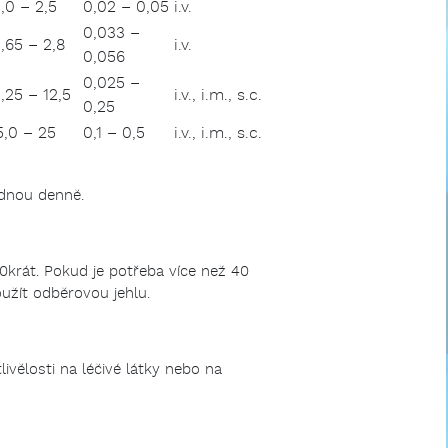
1,0 – 2,5
0,02 – 0,05
i.v.
0,033 –
1,65 – 2,8
i.v.
0,056
0,025 –
1,25 – 12,5
i.v., i.m., s.c.
0,25
5,0 – 25
0,1 – 0,5
i.v., i.m., s.c.
ednou denně.
0krát. Pokud je potřeba více než 40
užít odběrovou jehlu.
ivělosti na léčivé látky nebo na