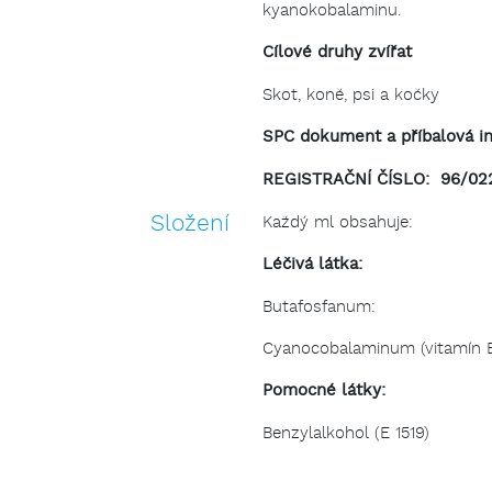
kyanokobalaminu.
Cílové druhy zvířat
Skot, koně, psi a kočky
SPC dokument a příbalová i
REGISTRAČNÍ ČÍSLO: 96/02
Složení
Každý ml obsahuje:
Léčivá látka:
Butafosfanu
Cyanocobalaminum (vitamín 
Pomocné látky:
Benzylalkohol (E 151