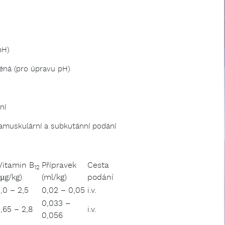
pH)
děná (pro úpravu pH)
ní
tramuskulární a subkutánní podání
Vitamin B
Přípravek
Cesta
12
(µg/kg)
(ml/kg)
podání
1,0 – 2,5
0,02 – 0,05
i.v.
0,033 –
1,65 – 2,8
i.v.
0,056