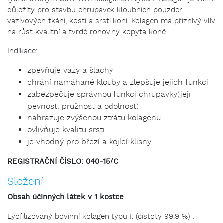
důležitý pro stavbu chrupavek kloubních pouzder
vazivových tkání, kostí a srsti koní. Kolagen má příznivý vliv
na růst kvalitní a tvrdé rohoviny kopyta koně.
Indikace:
zpevňuje vazy a šlachy
chrání namáhané klouby a zlepšuje jejich funkci
zabezpečuje správnou funkci chrupavky(její
pevnost, pružnost a odolnost)
nahrazuje zvýšenou ztrátu kolagenu
ovlivňuje kvalitu srsti
je vhodný pro březí a kojící klisny
REGISTRAČNÍ ČÍSLO: 040-15/C
Složení
Obsah účinných látek v 1 kostce
Lyofilizovaný bovinní kolagen typu I. (čistoty 99,9 %) :