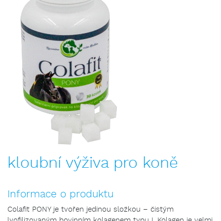
kloubní výživa pro koně
Informace o produktu
Colafit PONY je tvořen jedinou složkou – čistým
lyofilizovaným bovinním kolagenem typu I. Kolagen je velmi