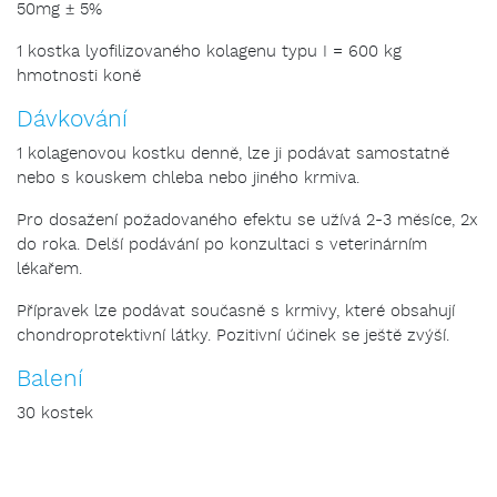
50mg ± 5%
1 kostka lyofilizovaného kolagenu typu I = 600 kg
hmotnosti koně
Dávkování
1 kolagenovou kostku denně, lze ji podávat samostatně
nebo s kouskem chleba nebo jiného krmiva.
Pro dosažení požadovaného efektu se užívá 2-3 měsíce, 2x
do roka. Delší podávání po konzultaci s veterinárním
lékařem.
Přípravek lze podávat současně s krmivy, které obsahují
chondroprotektivní látky. Pozitivní účinek se ještě zvýší.
Balení
30 kostek