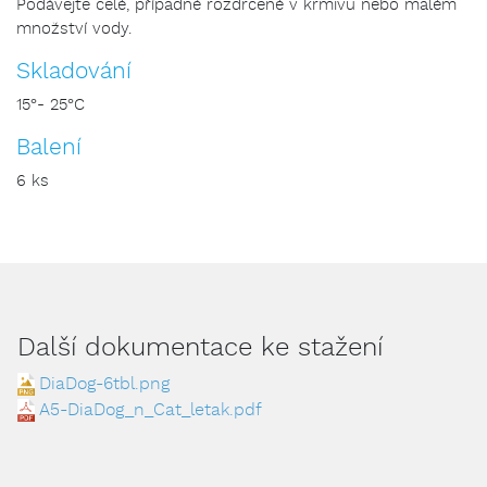
Podávejte celé, případně rozdrcené v krmivu nebo malém
množství vody.
Skladování
15°- 25°C
Balení
6 ks
Další dokumentace ke stažení
DiaDog-6tbl.png
A5-DiaDog_n_Cat_letak.pdf