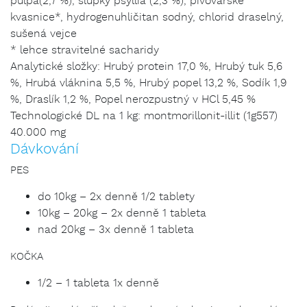
pulpa(2,7 %), slupky psyllia (2,3 %), pivovarské
kvasnice*, hydrogenuhličitan sodný, chlorid draselný,
sušená vejce
* lehce stravitelné sacharidy
Analytické složky: Hrubý protein 17,0 %, Hrubý tuk 5,6
%, Hrubá vláknina 5,5 %, Hrubý popel 13,2 %, Sodík 1,9
%, Draslík 1,2 %, Popel nerozpustný v HCl 5,45 %
Technologické DL na 1 kg: montmorillonit-illit (1g557)
40.000 mg
Dávkování
PES
do 10kg – 2x denně 1/2 tablety
10kg – 20kg – 2x denně 1 tableta
nad 20kg – 3x denně 1 tableta
KOČKA
1/2 – 1 tableta 1x denně