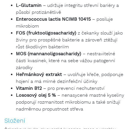
L-Glutamin
– udržuje integritu střevní bariéry a
působí protizánětlivě
Enterococcus lactis
NCIMB 10415
– posiluje
mikrobiom
FOS (fruktooligosacharidy)
z čekanky slouží jako
živiny pro prospěšné bakterie a zároveň ztěžují
růst škodlivým bakteriím
MOS (mannanoligosacharidy)
– nestravitelné
části kvasinek, které na sebe vážou patogenní
zárodky
Heřmánkový extrakt
– uvolňuje křeče, podporuje
hojení a má mírné dezinfekční účinky
Vitamin B12
– pro
prevenci nechutenství
Lososový olej 5 %
– nenasycené mastné kyseliny
podporují rozmanitost mikrobiomu a také snižují
nadměrnou propustnost střeva
Složení