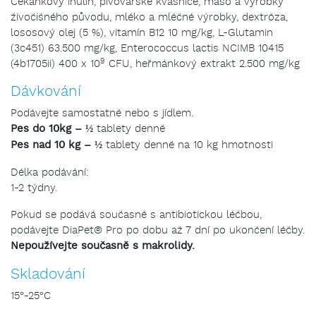
Čekankový inulin, pivovarské kvasnice, maso a výrobky
živočišného původu, mléko a mléčné výrobky, dextróza,
lososový olej (5 %), vitamín B12 10 mg/kg, L-Glutamin
(3c451) 63.500 mg/kg, Enterococcus lactis NCIMB 10415
9
(4b1705ii) 400 x 10
CFU, heřmánkový extrakt 2.500 mg/kg
Dávkování
Podávejte samostatně nebo s jídlem.
Pes do 10kg – ½
tablety denně
Pes nad 10 kg – ½
tablety denně na 10 kg hmotnosti
Délka podávání:
1-2 týdny.
Pokud se podává současně s antibiotickou léčbou,
podávejte DiaPet® Pro po dobu až 7 dní po ukončení léčby.
Nepoužívejte současně s makrolidy.
Skladování
15°-25°C