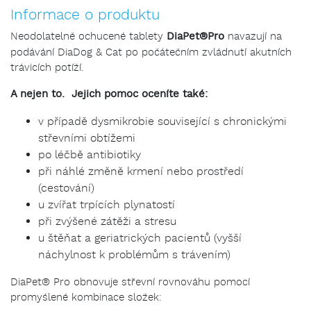
Informace o produktu
Neodolatelně ochucené tablety
DiaPet®Pro
navazují na
podávání DiaDog & Cat po počátečním zvládnutí akutních
trávicích potíží.
A nejen to. Jejich pomoc oceníte také:
v případě dysmikrobie související s chronickými
střevními obtížemi
po léčbě antibiotiky
při náhlé změně krmení nebo prostředí
(cestování)
u zvířat trpících plynatostí
při zvýšené zátěži a stresu
u štěňat a geriatrických pacientů (vyšší
náchylnost k problémům s trávením)
DiaPet® Pro obnovuje střevní rovnováhu pomocí
promyšlené kombinace složek: