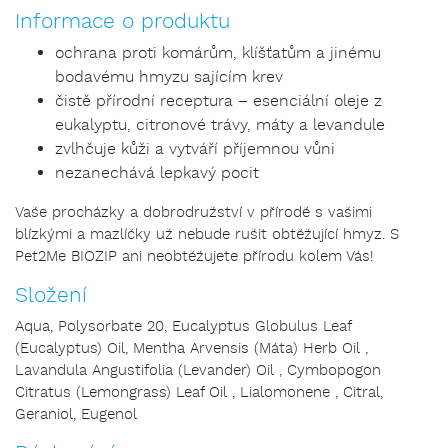
Informace o produktu
ochrana proti komárům, klíšťatům a jinému
bodavému hmyzu sajícím krev
čistě přírodní receptura – esenciální oleje z
eukalyptu, citronové trávy, máty a levandule
zvlhčuje kůži a vytváří příjemnou vůni
nezanechává lepkavý pocit
Vaše procházky a dobrodružství v přírodě s vašimi
blízkými a mazlíčky už nebude rušit obtěžující hmyz. S
Pet2Me BIOZIP ani neobtěžujete přírodu kolem Vás!
Složení
Aqua, Polysorbate 20, Eucalyptus Globulus Leaf
(Eucalyptus) Oil, Mentha Arvensis (Máta) Herb Oil ,
Lavandula Angustifolia (Levander) Oil , Cymbopogon
Citratus (Lemongrass) Leaf Oil , Lialomonene , Citral,
Geraniol, Eugenol