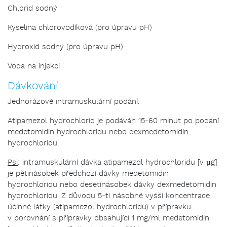
Chlorid sodný
Kyselina chlorovodíková (pro úpravu pH)
Hydroxid sodný (pro úpravu pH)
Voda na injekci
Dávkování
Jednorázové intramuskulární podání.
Atipamezol hydrochlorid je podáván 15-60 minut po podání
medetomidin hydrochloridu nebo dexmedetomidin
hydrochloridu.
Psi
: intramuskulární dávka atipamezol hydrochloridu [v µg]
je pětinásobek předchozí dávky medetomidin
hydrochloridu nebo desetinásobek dávky dexmedetomidin
hydrochloridu. Z důvodu 5-ti násobně vyšší koncentrace
účinné látky (atipamezol hydrochloridu) v přípravku
v porovnání s přípravky obsahující 1 mg/ml medetomidin