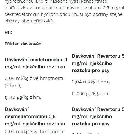
hydrochloridu a 10-ti násobně vyšší koncentrace
v přípravku v porovnání s přípravky obsahující 0,5 mg/ml
dexmedetomidin hydrochloridu, musí být podány stejné
objemy obou přípravků.
Psi:
Příklad dávkování
Dávkování Revertoru 5
Dávkování medetomidinu 1
mg/ml injekčního
mg/ml injekčního roztoku
roztoku pro psy
0,04 ml/kg živé hmotnosti
0,04 ml/kg ž.hm.,
(ž.hm.),
tj. 200 µg/kg ž.hm.
tj. 40 µg/kg ž.hm.
Dávkování
Dávkování Revertoru 5
dexmedetomidinu 0,5
mg/ml injekčního
mg/ml injekčního roztoku
roztoku pro psy
0,04 ml/kg živé hmotnosti