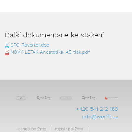
Další dokumentace ke stažení
SPC-Revertor.doc
NOVY-LETAK-Anestetika_A5-tisk.pdf
+420 541 212 183
info@werfft.cz
eshop pet2me
registr pet2me