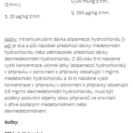
0,04 ml/kg ž.hm.,
(ž.hm.),
tj. 200 µg/kg ž.hm.
tj. 20 µg/kg ž.hm.
Kočky
: intramuskulární dávka atipamezol hydrochloridu [v
µg] je dva a půl násobek předchozí dávky medetomidin
hydrochloridu nebo pětinásobek předchozí dávky
dexmedetomidin hydrochloridu. Z důvodu 5-ti násobně
vyšší koncentrace účinné látky (atipamezol hydrochloridu)
v přípravku v porovnání s přípravky obsahující 1 mg/ml
medetomidin hydrochloridu a 10-ti násobně vyšší
koncentrace v přípravku v porovnání s přípravky obsahující
0,5 mg/ml dexmedetomidin hydrochloridu, musí být
podány poloviční objemy obou přípravků ve srovnání
s dříve podaným medetomidinem nebo
dexmedetomidinem.
Kočky: