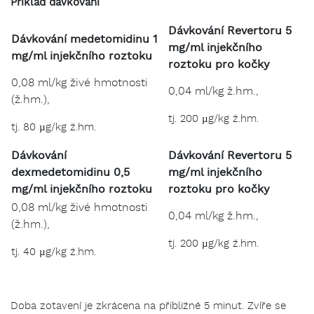
Příklad dávkování
Dávkování Revertoru 5
Dávkování medetomidinu 1
mg/ml injekčního
mg/ml injekčního roztoku
roztoku pro kočky
0,08 ml/kg živé hmotnosti
0,04 ml/kg ž.hm.,
(ž.hm.),
tj. 200 µg/kg ž.hm.
tj. 80 µg/kg ž.hm.
Dávkování
Dávkování Revertoru 5
dexmedetomidinu 0,5
mg/ml injekčního
mg/ml injekčního roztoku
roztoku pro kočky
0,08 ml/kg živé hmotnosti
0,04 ml/kg ž.hm.,
(ž.hm.),
tj. 200 µg/kg ž.hm.
tj. 40 µg/kg ž.hm.
Doba zotavení je zkrácena na přibližně 5 minut. Zvíře se