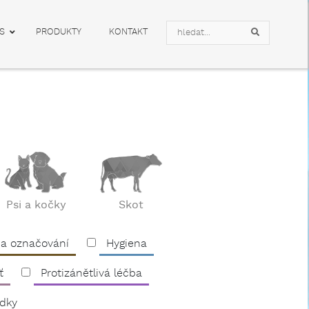
Search
S
PRODUKTY
KONTAKT
Search
Psi a kočky
Skot
 a označování
Hygiena
ť
Protizánětlivá léčba
edky