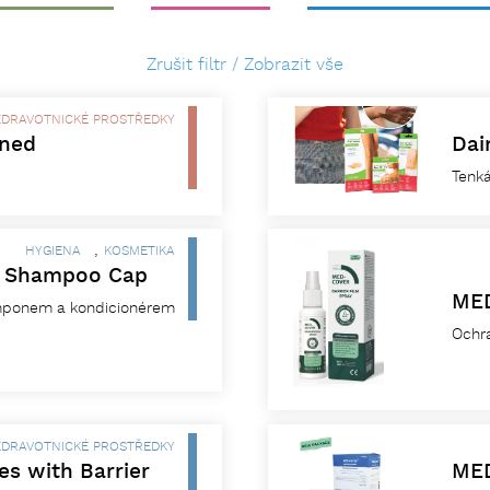
Zrušit filtr / Zobrazit vše
ZDRAVOTNICKÉ PROSTŘEDKY
oned
Dai
Tenká
,
HYGIENA
KOSMETIKA
e Shampoo Cap
MED
mponem a kondicionérem
Ochra
ZDRAVOTNICKÉ PROSTŘEDKY
 with Barrier
MED