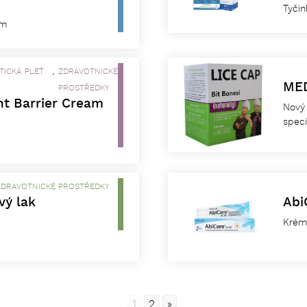
Tyčin
em
,
ICKÁ PLEŤ
ZDRAVOTNICKÉ
MED
PROSTŘEDKY
t Barrier Cream
Nový 
speci
ZDRAVOTNICKÉ PROSTŘEDKY
vý lak
Abi
Krém 
1
2
»