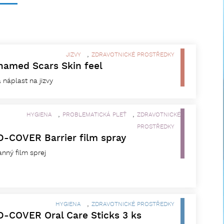
,
JIZVY
ZDRAVOTNICKÉ PROSTŘEDKY
named Scars Skin feel
 náplast na jizvy
,
,
HYGIENA
PROBLEMATICKÁ PLEŤ
ZDRAVOTNICKÉ
PROSTŘEDKY
-COVER Barrier film spray
nný film sprej
,
HYGIENA
ZDRAVOTNICKÉ PROSTŘEDKY
-COVER Oral Care Sticks 3 ks