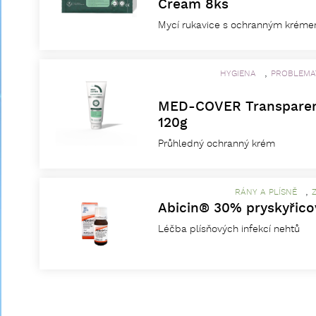
Cream 8ks
Mycí rukavice s ochranným krém
,
HYGIENA
PROBLEMAT
MED-COVER Transparen
120g
Průhledný ochranný krém
,
RÁNY A PLÍSNĚ
Abicin® 30% pryskyřico
Léčba plísňových infekcí nehtů