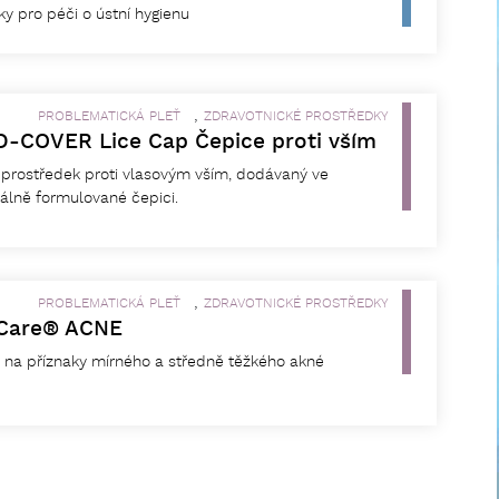
ky pro péči o ústní hygienu
,
PROBLEMATICKÁ PLEŤ
ZDRAVOTNICKÉ PROSTŘEDKY
-COVER Lice Cap Čepice proti vším
prostředek proti vlasovým vším, dodávaný ve
álně formulované čepici.
,
PROBLEMATICKÁ PLEŤ
ZDRAVOTNICKÉ PROSTŘEDKY
Care® ACNE
na příznaky mírného a středně těžkého akné