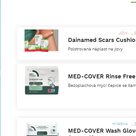
,
JIZVY
Dainamed Scars Cushi
Polstrovaná náplast na jizvy
MED-COVER Rinse Fre
Bezoplachová mycí čepice se ša
,
HYGIENA
MED-COVER Wash Gloves