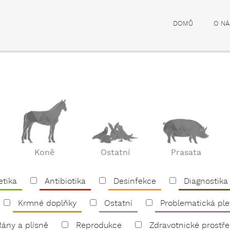
DOMŮ
O NÁ
Koně
Ostatní
Prasata
etika
Antibiotika
Desinfekce
Diagnostika
Krmné doplňky
Ostatní
Problematická ple
Rány a plísně
Reprodukce
Zdravotnické prostř