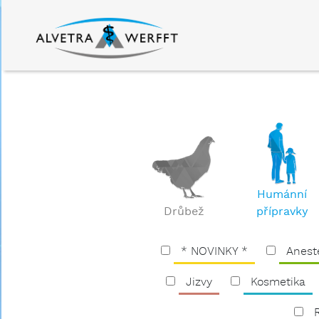
Humánní
Drůbež
přípravky
* NOVINKY *
Anest
Jizvy
Kosmetika