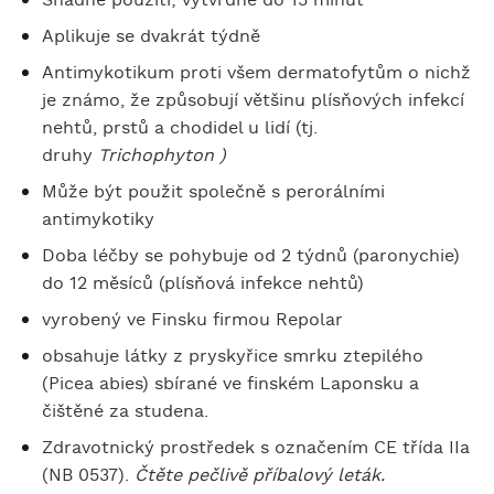
Snadné použití; vytvrdne do 15 minut
Aplikuje se dvakrát týdně
Antimykotikum proti všem dermatofytům o nichž
je známo, že způsobují většinu plísňových infekcí
nehtů, prstů a chodidel u lidí (tj.
druhy
Trichophyton )
Může být použit společně s perorálními
antimykotiky
Doba léčby se pohybuje od 2 týdnů (paronychie)
do 12 měsíců (plísňová infekce nehtů)
vyrobený ve Finsku firmou Repolar
obsahuje látky z pryskyřice smrku ztepilého
(Picea abies) sbírané ve finském Laponsku a
čištěné za studena.
Zdravotnický prostředek s označením CE třída IIa
(NB 0537).
Čtěte pečlivě příbalový leták.