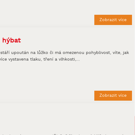
Zobrazit více
 hýbat
stáří upoután na lůžko či má omezenou pohyblivost, víte, jak
ce vystavena tlaku, tření a vlhkosti,…
Zobrazit více