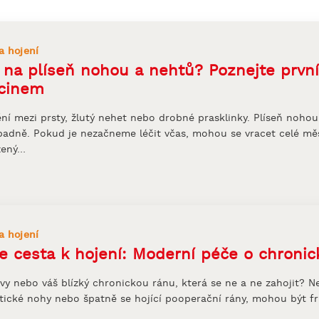
a hojení
 na plíseň nohou a nehtů? Poznejte první 
cinem
ní mezi prsty, žlutý nehet nebo drobné prasklinky. Plíseň nohou 
adně. Pokud je nezačneme léčit včas, mohou se vracet celé měsíc
žený…
a hojení
e cesta k hojení: Moderní péče o chronic
vy nebo váš blízký chronickou ránu, která se ne a ne zahojit? Ne
tické nohy nebo špatně se hojící pooperační rány, mohou být fru