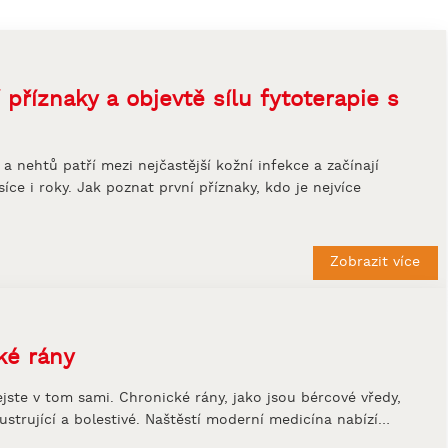
příznaky a objevtě sílu fytoterapie s
a nehtů patří mezi nejčastější kožní infekce a začínají
e i roky. Jak poznat první příznaky, kdo je nejvíce
Zobrazit více
ké rány
jste v tom sami. Chronické rány, jako jsou bércové vředy,
strující a bolestivé. Naštěstí moderní medicína nabízí…