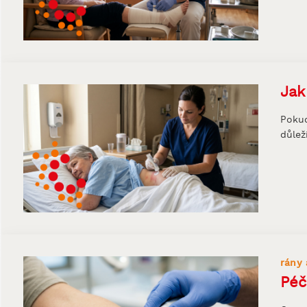
Jak
Pokud
důlež
rány 
Péč