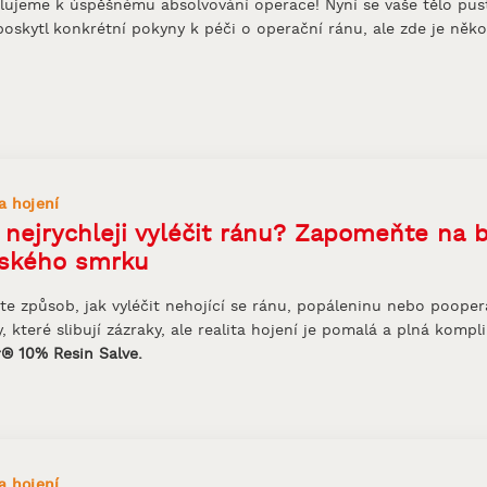
lujeme k úspěšnému absolvování operace! Nyní se vaše tělo pust
 poskytl konkrétní pokyny k péči o operační ránu, ale zde je něk
a hojení
 nejrychleji vyléčit ránu? Zapomeňte na b
ského smrku
te způsob, jak vyléčit nehojící se ránu, popáleninu nebo poope
, které slibují zázraky, ale realita hojení je pomalá a plná kompl
r® 10% Resin Salve.
a hojení