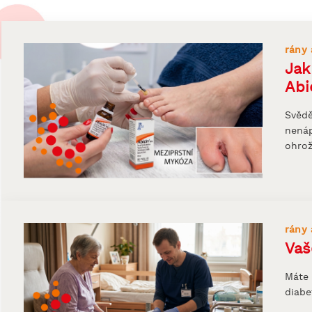
rány 
Jak
Abi
Svědě
nenáp
ohro
rány 
Vaš
Máte 
diabe