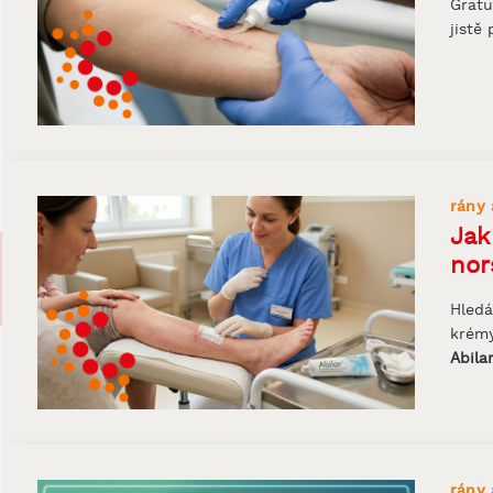
Gratu
jistě
rány 
Jak
nor
Hledá
krémy
Abila
rány 