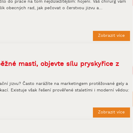
ilo do práce na tom nejdůležitějším: hojení. Váš chirurg vám
olik obecných rad, jak pečovat o čerstvou jizvu a…
Zobrazit více
ěžné masti, objevte sílu pryskyřice z
rační jizvu? Často narážíte na marketingem protěžované gely a
ikací. Existuje však řešení prověřené staletími i moderní vědou:
Zobrazit více