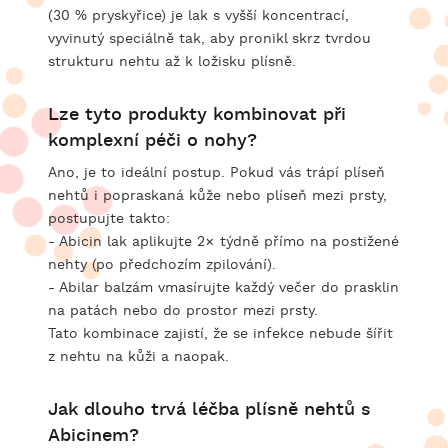
(30 % pryskyřice) je lak s vyšší koncentrací,
vyvinutý speciálně tak, aby pronikl skrz tvrdou
strukturu nehtu až k ložisku plísně.
Lze tyto produkty kombinovat při
komplexní péči o nohy?
Ano, je to ideální postup. Pokud vás trápí plíseň
nehtů i popraskaná kůže nebo plíseň mezi prsty,
postupujte takto:
- Abicin lak aplikujte 2× týdně přímo na postižené
nehty (po předchozím zpilování).
- Abilar balzám vmasírujte každý večer do prasklin
na patách nebo do prostor mezi prsty.
Tato kombinace zajistí, že se infekce nebude šířit
z nehtu na kůži a naopak.
Jak dlouho trvá léčba plísně nehtů s
Abicinem?