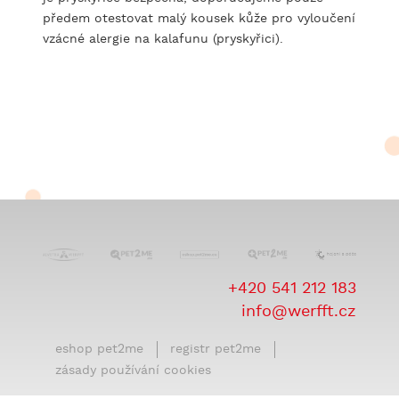
předem otestovat malý kousek kůže pro vyloučení
vzácné alergie na kalafunu (pryskyřici).
+420 541 212 183
info@werfft.cz
eshop pet2me
registr pet2me
zásady používání cookies