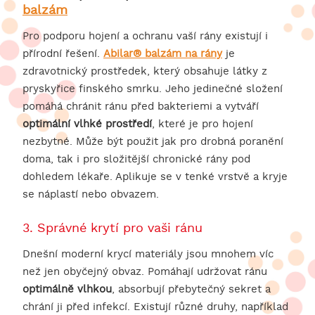
balzám
Pro podporu hojení a ochranu vaší rány existují i
přírodní řešení.
Abilar® balzám na rány
je
zdravotnický prostředek, který obsahuje látky z
pryskyřice finského smrku. Jeho jedinečné složení
pomáhá chránit ránu před bakteriemi a vytváří
optimální vlhké prostředí
, které je pro hojení
nezbytné. Může být použit jak pro drobná poranění
doma, tak i pro složitější chronické rány pod
dohledem lékaře. Aplikuje se v tenké vrstvě a kryje
se náplastí nebo obvazem.
3. Správné krytí pro vaši ránu
Dnešní moderní krycí materiály jsou mnohem víc
než jen obyčejný obvaz. Pomáhají udržovat ránu
optimálně vlhkou
, absorbují přebytečný sekret a
chrání ji před infekcí. Existují různé druhy, například