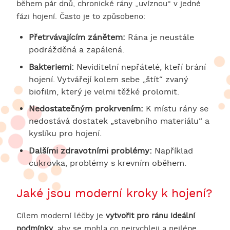
během pár dnů, chronické rány „uvíznou“ v jedné
fázi hojení. Často je to způsobeno:
Přetrvávajícím zánětem:
Rána je neustále
podrážděná a zapálená.
Bakteriemi:
Neviditelní nepřátelé, kteří brání
hojení. Vytvářejí kolem sebe „štít“ zvaný
biofilm, který je velmi těžké prolomit.
Nedostatečným prokrvením:
K místu rány se
nedostává dostatek „stavebního materiálu“ a
kyslíku pro hojení.
Dalšími zdravotními problémy:
Například
cukrovka, problémy s krevním oběhem.
Jaké jsou moderní kroky k hojení?
Cílem moderní léčby je
vytvořit pro ránu ideální
podmínky
, aby se mohla co nejrychleji a nejlépe