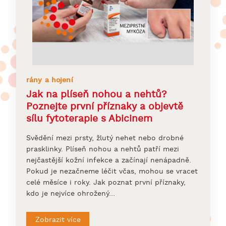
rány a hojení
Jak na plíseň nohou a nehtů?
Poznejte první příznaky a objevtě
sílu fytoterapie s Abicinem
Svědění mezi prsty, žlutý nehet nebo drobné
prasklinky. Plíseň nohou a nehtů patří mezi
nejčastější kožní infekce a začínají nenápadně.
Pokud je nezačneme léčit včas, mohou se vracet
celé měsíce i roky. Jak poznat první příznaky,
kdo je nejvíce ohrožený…
Zobrazit více