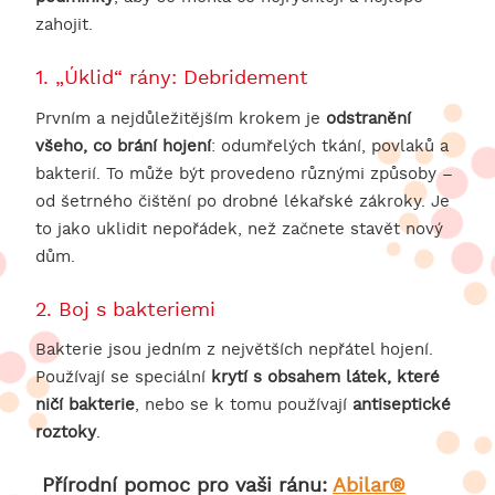
zahojit.
1. „Úklid“ rány: Debridement
Prvním a nejdůležitějším krokem je
odstranění
všeho, co brání hojení
: odumřelých tkání, povlaků a
bakterií. To může být provedeno různými způsoby –
od šetrného čištění po drobné lékařské zákroky. Je
to jako uklidit nepořádek, než začnete stavět nový
dům.
2. Boj s bakteriemi
Bakterie jsou jedním z největších nepřátel hojení.
Používají se speciální
krytí s obsahem látek, které
ničí bakterie
, nebo se k tomu používají
antiseptické
roztoky
.
Přírodní pomoc pro vaši ránu:
Abilar®