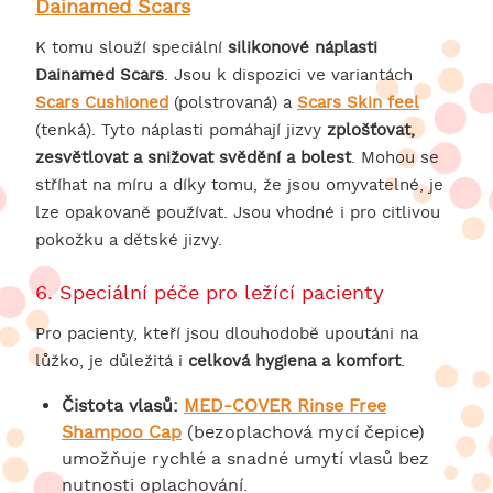
Dainamed Scars
K tomu slouží speciální
silikonové náplasti
Dainamed Scars
. Jsou k dispozici ve variantách
Scars Cushioned
(polstrovaná) a
Scars Skin feel
(tenká). Tyto náplasti pomáhají jizvy
zplošťovat,
zesvětlovat a snižovat svědění a bolest
. Mohou se
stříhat na míru a díky tomu, že jsou omyvatelné, je
lze opakovaně používat. Jsou vhodné i pro citlivou
pokožku a dětské jizvy.
6. Speciální péče pro ležící pacienty
Pro pacienty, kteří jsou dlouhodobě upoutáni na
lůžko, je důležitá i
celková hygiena a komfort
.
Čistota vlasů:
MED-COVER Rinse Free
Shampoo Cap
(bezoplachová mycí čepice)
umožňuje rychlé a snadné umytí vlasů bez
nutnosti oplachování.