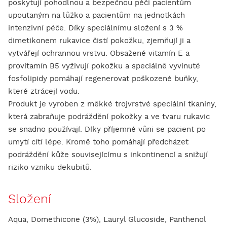
poskytují pohodlnou a bezpečnou péči pacientům
upoutaným na lůžko a pacientům na jednotkách
intenzivní péče. Díky speciálnímu složení s 3 %
dimetikonem rukavice čistí pokožku, zjemňují ji a
vytvářejí ochrannou vrstvu. Obsažené vitamín E a
provitamín B5 vyživují pokožku a speciálně vyvinuté
fosfolipidy pomáhají regenerovat poškozené buňky,
které ztrácejí vodu.
Produkt je vyroben z měkké trojvrstvé speciální tkaniny,
která zabraňuje podráždění pokožky a ve tvaru rukavic
se snadno používají. Díky příjemné vůni se pacient po
umytí cítí lépe. Kromě toho pomáhají předcházet
podráždění kůže souvisejícímu s inkontinencí a snižují
riziko vzniku dekubitů.
Složení
Aqua, Domethicone (3%), Lauryl Glucoside, Panthenol