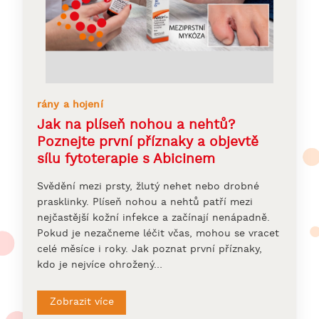
rány a hojení
Jak na plíseň nohou a nehtů?
Poznejte první příznaky a objevtě
sílu fytoterapie s Abicinem
Svědění mezi prsty, žlutý nehet nebo drobné
prasklinky. Plíseň nohou a nehtů patří mezi
nejčastější kožní infekce a začínají nenápadně.
Pokud je nezačneme léčit včas, mohou se vracet
celé měsíce i roky. Jak poznat první příznaky,
kdo je nejvíce ohrožený…
Zobrazit více