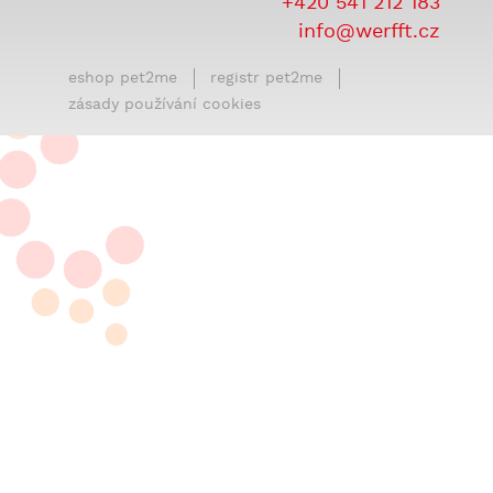
+420 541 212 183
info@werfft.cz
eshop pet2me
registr pet2me
zásady používání cookies