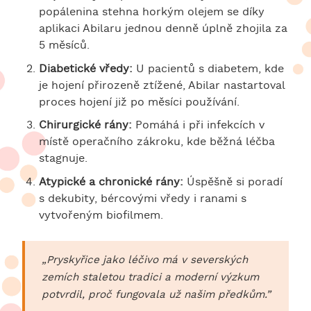
popálenina stehna horkým olejem se díky
aplikaci Abilaru jednou denně úplně zhojila za
5 měsíců.
Diabetické vředy:
U pacientů s diabetem, kde
je hojení přirozeně ztížené, Abilar nastartoval
proces hojení již po měsíci používání.
Chirurgické rány:
Pomáhá i při infekcích v
místě operačního zákroku, kde běžná léčba
stagnuje.
Atypické a chronické rány:
Úspěšně si poradí
s dekubity, bércovými vředy i ranami s
vytvořeným biofilmem.
„Pryskyřice jako léčivo má v severských
zemích staletou tradici a moderní výzkum
potvrdil, proč fungovala už našim předkům.”