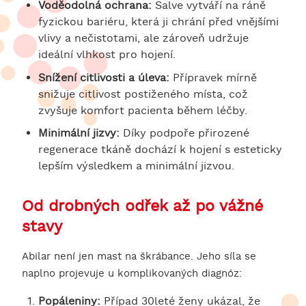
Voděodolná ochrana:
Salve vytváří na ráně
fyzickou bariéru, která ji chrání před vnějšími
vlivy a nečistotami, ale zároveň udržuje
ideální vlhkost pro hojení.
Snížení citlivosti a úleva:
Přípravek mírně
snižuje citlivost postiženého místa, což
zvyšuje komfort pacienta během léčby.
Minimální jizvy:
Díky podpoře přirozené
regenerace tkáně dochází k hojení s esteticky
lepším výsledkem a minimální jizvou.
Od drobných odřek až po vážné
stavy
Abilar není jen mast na škrábance. Jeho síla se
naplno projevuje u komplikovaných diagnóz:
Popáleniny:
Případ 30leté ženy ukázal, že