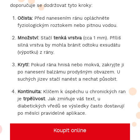
doporučuje se dodržovat tyto kroky:
Očista:
Před nanesením ránu opláchněte
fyziologickým roztokem nebo pitnou vodou.
Množství:
Stačí
tenká vrstva
(cca 1 mm). Příliš
silná vrstva by mohla bránit odtoku exsudátu
(výpotku) z rány.
Krytí:
Pokud rána hnisá nebo mokvá, zakryjte ji
po nanesení balzámu prodyšným obvazem. U
suchých jizev stačí nanést a nechat působit.
Kontinuita:
Klíčem k úspěchu u chronických ran
je
trpělivost
. Jak zmiňuje váš text, u
diabetických vředů se výsledky často dostavují
po měsíci pravidelné aplikace.
Koupit online