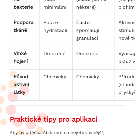
bakterie
minimální
některé)
biofilm
Podpora
Pouze
Často
Aktivn
tkáně
hydratace
zpomalují
stimulu
granulaci
nové t
Vlhké
Omezené
Omezené
Vynikaj
hojení
okluziv
Původ
Chemický
Chemický
Přírodn
aktivní
(stand
látky
pryskyř
Praktické tipy pro aplikaci
Aby byla léčba Abilarem co nejefektivnější,