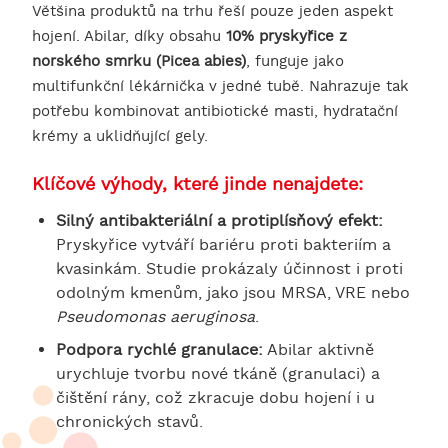
Většina produktů na trhu řeší pouze jeden aspekt
hojení. Abilar, díky obsahu
10% pryskyřice z
norského smrku (Picea abies)
, funguje jako
multifunkční lékárnička v jedné tubě. Nahrazuje tak
potřebu kombinovat antibiotické masti, hydratační
krémy a uklidňující gely.
Klíčové výhody, které jinde nenajdete:
Silný antibakteriální a protiplísňový efekt:
Pryskyřice vytváří bariéru proti bakteriím a
kvasinkám. Studie prokázaly účinnost i proti
odolným kmenům, jako jsou MRSA, VRE nebo
Pseudomonas aeruginosa
.
Podpora rychlé granulace:
Abilar aktivně
urychluje tvorbu nové tkáně (granulaci) a
čištění rány, což zkracuje dobu hojení i u
chronických stavů.