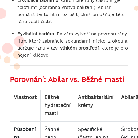
Likvidace biofilmu:
Chronické rány často kryje
“biofilm” (ochranná vrstva bakterií). Abilar
pomáhá tento film rozrušit, čímž umožňuje tělu
ránu začít čistit.
Fyzikální bariéra:
Balzám vytvoří na povrchu rány
film, který zabraňuje sekundární infekci z okolí a
udržuje ránu v tzv.
vlhkém prostředí
, které je pro
hojení klíčové.
Porovnání: Abilar vs. Běžné masti
Vlastnost
Běžné
Antibakteriální
Abilar
hydratační
krémy
masti
Působení
Žádné
Specifické
Široko
na
nebo
(často jen na
(vč. plí