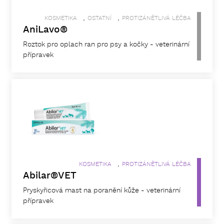
,
,
KOSMETIKA
OSTATNÍ
PROTIZÁNĚTLIVÁ LÉČBA
AniLavo®
Roztok pro oplach ran pro psy a kočky - veterinární
přípravek
,
KOSMETIKA
PROTIZÁNĚTLIVÁ LÉČBA
Abilar®VET
Pryskyřicová mast na poranění kůže - veterinární
přípravek