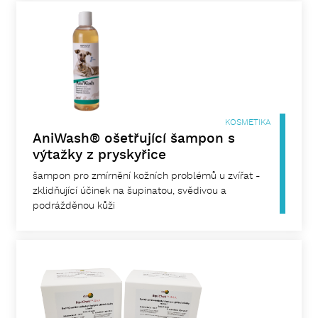
KOSMETIKA
AniWash® ošetřující šampon s
výtažky z pryskyřice
šampon pro zmírnění kožních problémů u zvířat -
zklidňující účinek na šupinatou, svědivou a
podrážděnou kůži