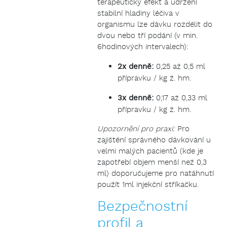
terapeutický efekt a udržení
stabilní hladiny léčiva v
organismu lze dávku rozdělit do
dvou nebo tří podání (v min.
6hodinových intervalech):
2x denně:
0,25 až 0,5 ml
přípravku / kg ž. hm.
3x denně:
0,17 až 0,33 ml
přípravku / kg ž. hm.
Upozornění pro praxi:
Pro
zajištění správného dávkování u
velmi malých pacientů (kde je
zapotřebí objem menší než 0,3
ml) doporučujeme pro natáhnutí
použít 1ml injekční stříkačku.
Bezpečnostní
profil a