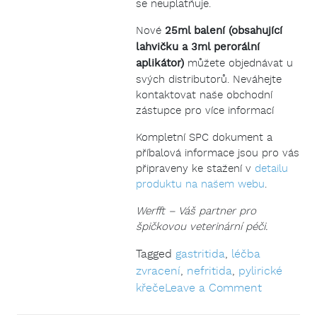
se neuplatňuje.
Nové
25ml balení (obsahující
lahvičku a 3ml perorální
aplikátor)
můžete objednávat u
svých distributorů. Neváhejte
kontaktovat naše obchodní
zástupce pro více informací
Kompletní SPC dokument a
příbalová informace jsou pro vás
připraveny ke stažení v
detailu
produktu na našem webu
.
Werfft – Váš partner pro
špičkovou veterinární péči.
Tagged
gastritida
,
léčba
zvracení
,
nefritida
,
pylirické
on
křeče
Leave a Comment
Novinka