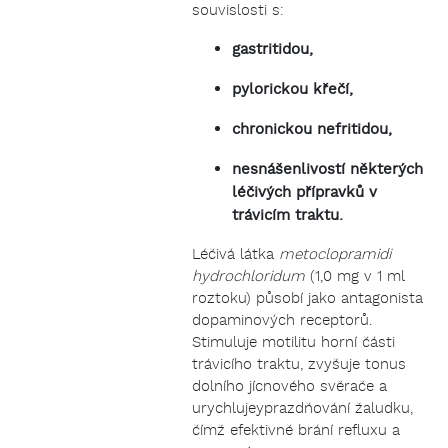
souvislosti s:
gastritidou,
pylorickou křečí,
chronickou nefritidou,
nesnášenlivostí některých
léčivých přípravků v
trávicím traktu.
Léčivá látka
metoclopramidi
hydrochloridum
(1,0 mg v 1 ml
roztoku) působí jako antagonista
dopaminových receptorů.
Stimuluje motilitu horní části
trávicího traktu, zvyšuje tonus
dolního jícnového svěrače a
urychlujeyprazdňování žaludku,
čímž efektivně brání refluxu a