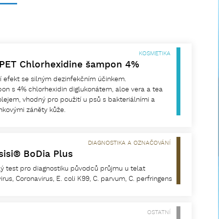
KOSMETIKA
PET Chlorhexidine šampon 4%
cí efekt se silným dezinfekčním účinkem.
n s 4% chlorhexidin diglukonátem, aloe vera a tea
olejem, vhodný pro použití u psů s bakteriálními a
nkovými záněty kůže.
DIAGNOSTIKA A OZNAČOVÁNÍ
sisi® BoDia Plus
ý test pro diagnostiku původců průjmu u telat
irus, Coronavirus, E. coli K99, C. parvum, C. perfringens
OSTATNÍ