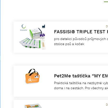
D
FASSISI® TRIPLE TEST 
pro detekci původců průjmových 
stolice psů a koček
Pet2Me taštička “MY 
Praktická taštička na nezbytné vy
doma i na cestách. Pro všechny akt
D