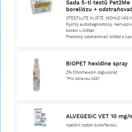
Sada 5-ti testů Pet2Me
boreliózu + odstraňova
OTESTUJTE KLÍŠTĚ, MOHLO VÁS N
Rychlý autodiagnostický, neinvaziv
borelií u klíšťat.
Praktický odstraňovač klíšťat s 
BIOPET hexidine spray
2% Chlorhexidin diglukonát
"Pro zdravou kůži"
ALVEGESIC VET 10 mg/
injekční roztok butorfanolu