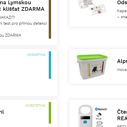
 na Lymskou
Ods
č klíšťat ZDARMA
Kapes
– sna
AKAZIT!
ní test pro přímou detekci
lupou ZDARMA
KOSMETIKA
Alp
inova
ANESTETIKA
ml
Čte
RE
RFID 