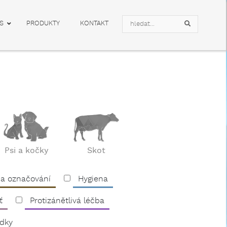
Search
S
PRODUKTY
KONTAKT
Search
Psi a kočky
Skot
 a označování
Hygiena
ť
Protizánětlivá léčba
edky