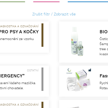
Zrušit filtr / Zobrazit vše
IAGNOSTIKA A OZNAČOVÁNÍ
PRO PSY A KOČKY
BIO
onemocnění ze vzorku
Čistí
Šampo
tree 
kvasi
OSTATNÍ
EMERGENCY”
Fas
bavení Vašeho mazlíčka
Rychl
ivní chovatele.
Rotav
IAGNOSTIKA A OZNAČOVÁNÍ