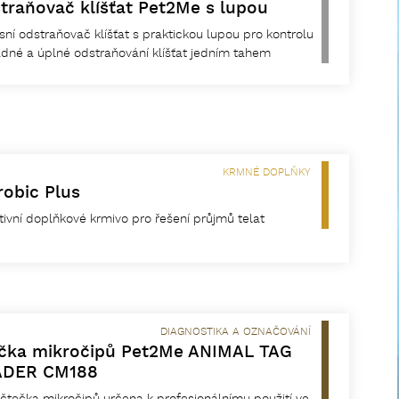
traňovač klíšťat Pet2Me s lupou
ní odstraňovač klíšťat s praktickou lupou pro kontrolu
dné a úplné odstraňování klíšťat jedním tahem
KRMNÉ DOPLŇKY
robic Plus
tivní doplňkové krmivo pro řešení průjmů telat
DIAGNOSTIKA A OZNAČOVÁNÍ
čka mikročipů Pet2Me ANIMAL TAG
ADER CM188
čtečka mikročipů určena k profesionálnímu použití ve