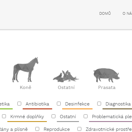
DOMŮ
O NÁ
Koně
Ostatní
Prasata
etika
Antibiotika
Desinfekce
Diagnostika
Krmné doplňky
Ostatní
Problematická ple
Rány a plísně
Reprodukce
Zdravotnické prostř