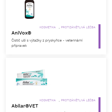
,
KOSMETIKA
PROTIZÁNĚTLIVÁ LÉČBA
AniVox®
Čistič uší s výtažky z pryskyřice - veterinární
přípravek
,
KOSMETIKA
PROTIZÁNĚTLIVÁ LÉČBA
Abilar®VET