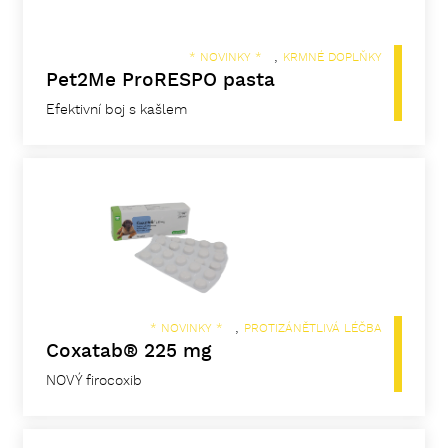
,
* NOVINKY *
KRMNÉ DOPLŇKY
Pet2Me ProRESPO pasta
Efektivní boj s kašlem
,
* NOVINKY *
PROTIZÁNĚTLIVÁ LÉČBA
Coxatab® 225 mg
NOVÝ firocoxib