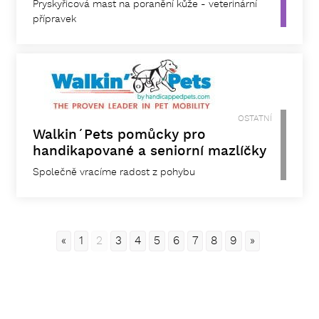
Pryskyřicová mast na poranění kůže - veterinární
přípravek
OSTATNÍ
Walkin´Pets pomůcky pro
handikapované a seniorní mazlíčky
Společně vracíme radost z pohybu
«
1
2
3
4
5
6
7
8
9
»