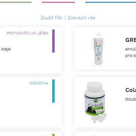
Zrušit filtr / Zobrazit vše
PROTIZÁNĚTLIVÁ LÉČBA
GR
oleje
emul
pro s
KOSMETIKA
Col
kloub