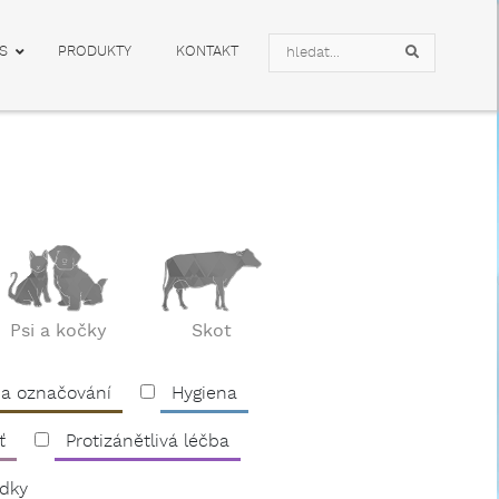
Search
S
PRODUKTY
KONTAKT
Search
Psi a kočky
Skot
 a označování
Hygiena
ť
Protizánětlivá léčba
edky