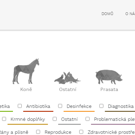
DOMŮ
O NÁ
Koně
Ostatní
Prasata
etika
Antibiotika
Desinfekce
Diagnostika
Krmné doplňky
Ostatní
Problematická ple
Rány a plísně
Reprodukce
Zdravotnické prostř