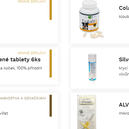
KRMNÉ DOPLŇKY
Col
kloub
KRMNÉ DOPLŇKY
né tablety 6ks
Sil
 a koček, 100% přírodní
krycí
vlivů
IAGNOSTIKA A OZNAČOVÁNÍ
ALV
vířat
mikro